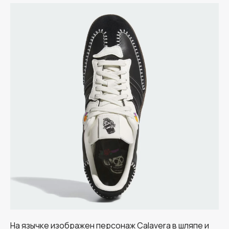
На язычке изображен персонаж Calavera в шляпе и