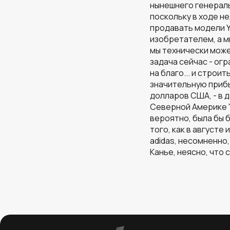
нынешнего генераль
поскольку в ходе н
продавать модели Ye
изобретателем, а м
мы технически можем
задача сейчас - ог
на благо... и строи
значительную прибы
долларов США, - в 
Северной Америке "н
вероятно, была бы 
того, как в августе
adidas, несомненно,
Канье, неясно, что