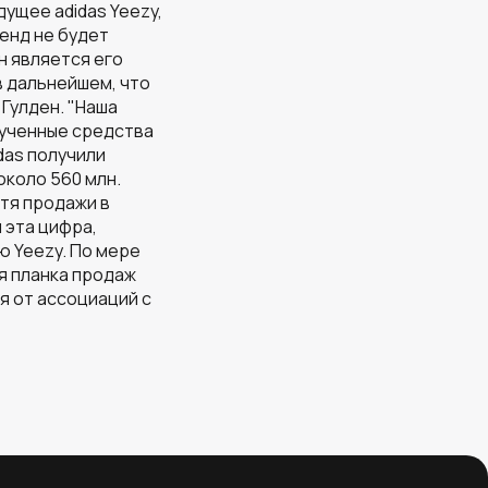
ущее adidas Yeezy,
ренд не будет
он является его
в дальнейшем, что
 Гулден. "Наша
рученные средства
idas получили
около 560 млн.
тя продажи в
 эта цифра,
ю Yeezy. По мере
яя планка продаж
ся от ассоциаций с