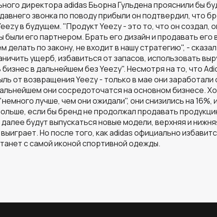
ного директора adidas Бьорна Гульдена прояснили бы буд
едавнего звонка по поводу прибыли он подтвердил, что б
ezy в будущем. "Продукт Yeezy - это то, что он создал, 
ы были его партнером. Брать его дизайн и продавать его 
 делать по закону, не входит в нашу стратегию", - сказал
раничить ущерб, избавиться от запасов, использовать вы
ть бизнес в дальнейшем без Yeezy". Несмотря на то, что Ad
ль от возвращения Yeezy - только в мае они заработали 
дальнейшем они сосредоточатся на основном бизнесе. Хо
емного лучше, чем они ожидали", они снизились на 16%, и
больше, если бы бренд не продолжал продавать продукци
 и далее будут выпускаться новые модели, верхняя и нижн
 выиграет. Но после того, как adidas официально избавит
 станет с самой иконой спортивной одежды.