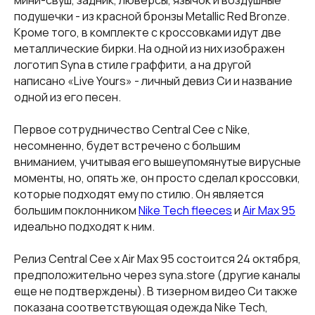
мини-свуш, задник, люверсы, язычок и воздушные
подушечки - из красной бронзы Metallic Red Bronze.
Кроме того, в комплекте с кроссовками идут две
металлические бирки. На одной из них изображен
логотип Syna в стиле граффити, а на другой
написано «Live Yours» - личный девиз Си и название
одной из его песен.
Первое сотрудничество Central Cee с Nike,
несомненно, будет встречено с большим
вниманием, учитывая его вышеупомянутые вирусные
моменты, но, опять же, он просто сделал кроссовки,
которые подходят ему по стилю. Он является
большим поклонником
Nike Tech fleeces
и
Air Max 95
идеально подходят к ним.
Релиз Central Cee x Air Max 95 состоится 24 октября,
предположительно через syna.store (другие каналы
еще не подтверждены). В тизерном видео Си также
показана соответствующая одежда Nike Tech,