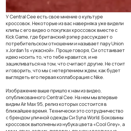
У Central Cee есть свое мнение о культуре
кроссовок. Некоторые из вас наверняка уже видели
клипы с его видео о покупках кроссовок вместе с
Kick Game, где британский рэпер рассуждает о
потребительском отношении и называет пару Union
x Jordan 1s «ужасной». Проще говоря, Си отстаивает
идею носить то, что тебе нравится, и не
зацикливаться на том, что считают другие. Не стоит
и говорить, что мы с нетерпением ждем, как будет
выглядеть его первая коллаборация с Nike.
Изображение выше пришло к нам из видео,
опубликованного Central Cee. На нем мы впервые
видим Air Max 95, релиз которых состоится в
ближайшее время. Технически это сотрудничество
с брендом уличной одежды Си Syna World. Боковины
кроссовок выполнены из нубука цвета «Cool Grey», а