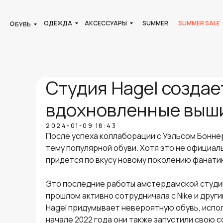
ОДЕЖДА
АКСЕССУАРЫ
SUMMER
SUMMER SALE
ОБУВЬ
Студия Hagel создае
вдохновленные выш
2024-01-09 18:43
После успеха коллаборации с Уэльсом Бонне
тему популярной обуви. Хотя это не официаль
придется по вкусу новому поколению фанати
Это последние работы амстердамской студии 
прошлом активно сотрудничала с Nike и друг
Hagel придумывает невероятную обувь, испол
начале 2022 года они также запустили свою 