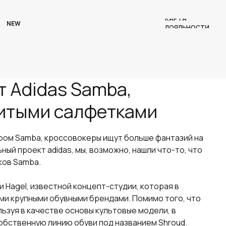
КАРТА
NEW
ЛОЯЛЬНОСТИ
т Adidas Samba,
итыми салфетками
ром Samba, кроссовокеры ищут больше фантазий на
ный проект adidas, мы, возможно, нашли что-то, что
ков Samba.
Hagel, известной концепт-студии, которая в
ими крупными обувными брендами. Помимо того, что
ьзуя в качестве основы культовые модели, в
собственную линию обуви под названием Shroud.