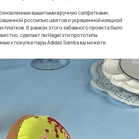
дохновленные вышитыми вручную салфетками,
украшенной россыпью цветов и украшенной изящной
 платков. В рамках этого забавного проекта было
вестно, сделает ли Hagel эти прототипы
ные к покупке пары Adidas Samba вы можете