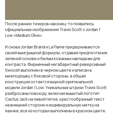
После ранних тизеров наконец-то появились
официальные изображения Travis Scott x Jordan 1
Low «Medium Olive».
И снова Jordan Brand и La Flame придерживаются
своей выигрышной формулы, отдавая предпочтение
зеленой основе и белым кожаным накладкам для
контраста. Фирменный негабаритный реверсивный
Swoosh выполнен в черном цвете и вписан в
межподошву с боковой стороны, а общая
конструкция остается верной оригинальной
модели Jordan 1 Low. Уникальные штрихи Travis Scott
разбросаны повсюду, включая вышитый логотип
Cactus Jack на левой пятке, крестообразный текст
на внешней стороне и индивидуальную метку на
язычке, все из которых выполнены в красном цвете.