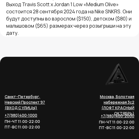
Выход Travis Scott x Jordan 1 Low «Medium Olive»
состоится 28 сентября 2024 года на Nike SNKRS. Они
будут доступны во взрослом ($150), детском ($80) и
малышовом ($65) размерах через розыгрыши на эту
дату.
Санкт-Петербург,
Москва, Болотная
Невский Проспект 97
набережная 3с2
(ВХОД С УЛИЦЫ)
(ЛОФТ КРАСНЫЙ
ОКТЯБРЬ)
+7(980)400-1000
+7(980)400-2000
ПН-ЧТ 11:00-22:00
ПН-ЧТ 11:00-22:00
ПТ-ВС 11:00-22:00
ПТ-ВС 11:00-22:00