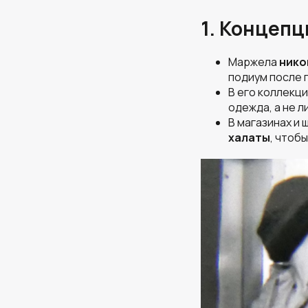
1. Концеп
Маржела
нико
подиум после п
В его коллекц
одежда, а не л
В магазинах и 
халаты
, чтоб