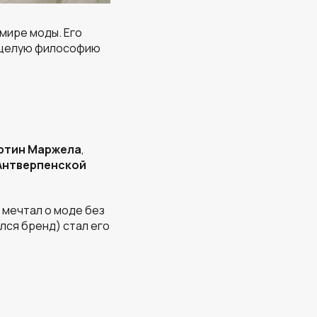
мире моды. Его
л целую философию
ртин Маржела
,
Антверпенской
а мечтал о моде без
лся бренд) стал его