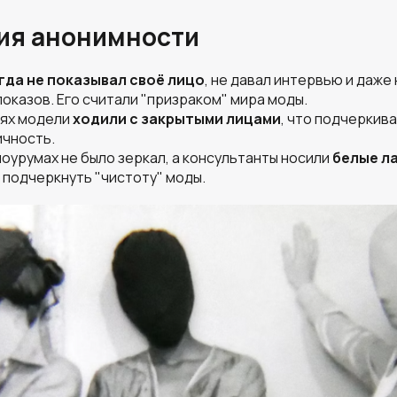
ция анонимности
гда не показывал своё лицо
, не давал интервью и даже
оказов. Его считали "призраком" мира моды.
иях модели
ходили с закрытыми лицами
, что подчеркив
ичность.
шоурумах не было зеркал, а консультанты носили
белые л
ы подчеркнуть "чистоту" моды.