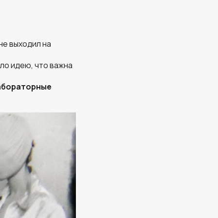
 не выходил на
ало идею, что важна
абораторные