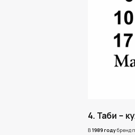
4. Таби – 
В
1989 году
бренд 