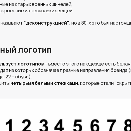
ные из старых военных шинелей,
 скроенные из нескольких вещей.
ь называют
"деконструкцией"
, но в 80-х это был настоя
нный логотип
ользует логотипов
– вместо этого на одежде есть белая
ждая из которых обозначает разные направления бренда (
, 22 – обувь).
ишиты
четырьмя белыми стежками
, которые стали "скры