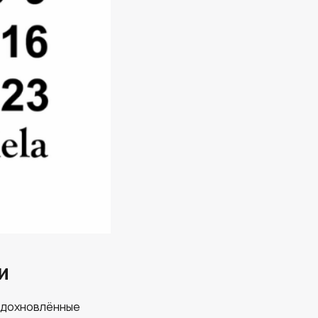
и
 вдохновлённые