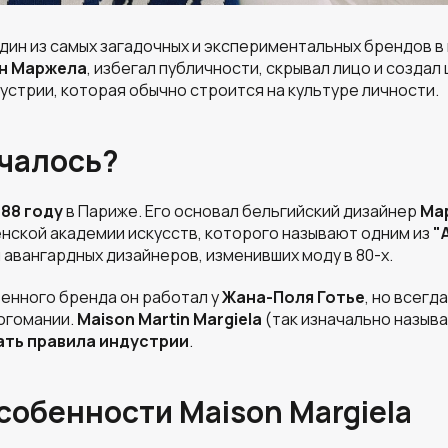
дин из самых загадочных и экспериментальных брендов в 
н Маржела
, избегал публичности, скрывал лицо и созда
устрии, которая обычно строится на культуре личности.
ачалось?
988 году
в Париже. Его основал бельгийский дизайнер
Ма
нской академии искусств, которого называют одним из
"
 авангардных дизайнеров, изменивших моду в 80-х.
енного бренда он работал у
Жана-Поля Готье
, но всегд
логомании.
Maison Martin Margiela
(так изначально называ
ать правила индустрии
.
собенности Maison Margiela