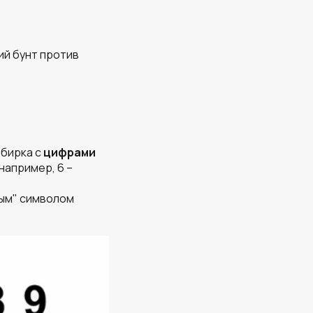
щий бунт против
 бирка с
цифрами
например, 6 –
тым" символом