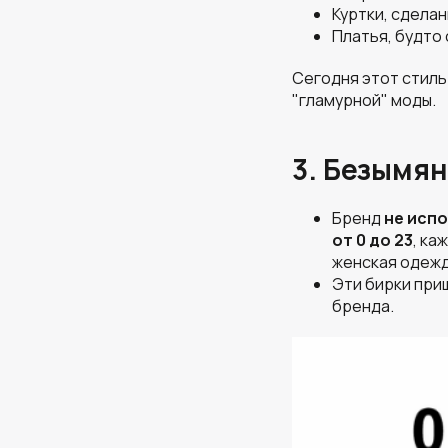
Куртки, сделан
Платья, будто
Сегодня этот стил
"гламурной" моды.
3. Безымя
Бренд
не исп
от 0 до 23
, ка
женская одежда
Эти бирки пр
бренда.