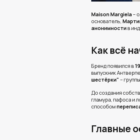
Maison Margiela
– о
основатель,
Марти
анонимности
в инд
Как всё н
Бренд появился в
1
выпускник Антверпе
шестёрки"
– группы
До создания собств
гламура, пафоса и 
способом
перепис
Главные о