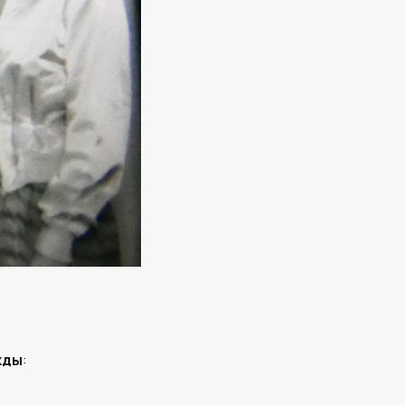
жды
: