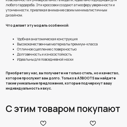
любого гардероба. Эти кроссовки создают атмосферу уверенности и
утонченности, привлекая внимание своим минималистичным
дизайном.
Что делает эту модель особенной:
Удобная анатомическая конструкция
Высококачественные материалы премиум-класса
Отличное сцепление с поверхностью
Долговечность и износостойкость
Идеальны для повседневной носки
Приобретая у нас, вы получаете не только стиль, но и качество,
которое прослужит вам долго. Только в A3BOOTS вы найдете
такие уникальные предложения, которые подчеркнут вашу
индивидуальность и вкус.
С этим товаром покупают