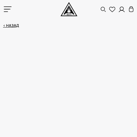
< НАЗАД