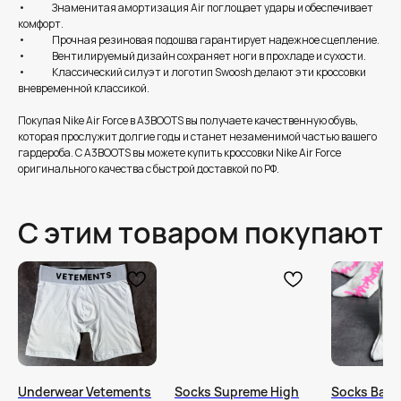
• Знаменитая амортизация Air поглощает удары и обеспечивает
комфорт.
• Прочная резиновая подошва гарантирует надежное сцепление.
• Вентилируемый дизайн сохраняет ноги в прохладе и сухости.
• Классический силуэт и логотип Swoosh делают эти кроссовки
вневременной классикой.
Покупая Nike Air Force в A3BOOTS вы получаете качественную обувь,
которая прослужит долгие годы и станет незаменимой частью вашего
гардероба. C A3BOOTS вы можете купить кроссовки Nike Air Force
оригинального качества с быстрой доставкой по РФ.
С этим товаром покупают
Underwear Vetements
Socks Supreme High
Socks Bale