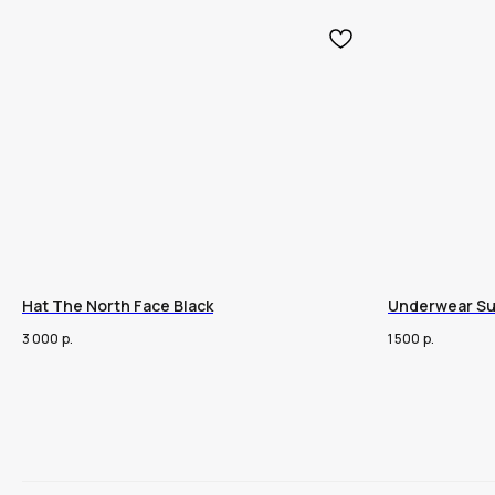
Hat The North Face Black
Underwear S
3 000
р.
1 500
р.