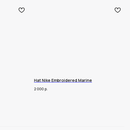
Hat Nike Embroidered Marine
2 000
р.