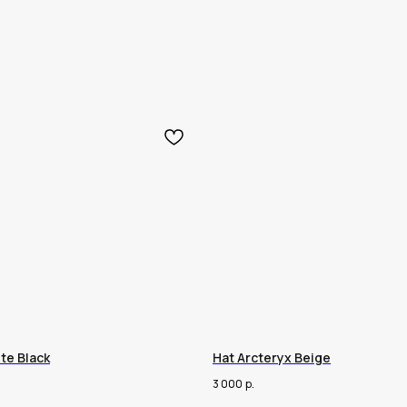
te Black
Hat Arcteryx Beige
3 000
р.