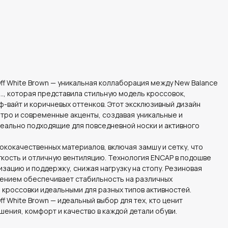
. Off White Brown — уникальная коллаборация между New Balance
..., которая представила стильную модель кроссовок,
-вайт и коричневых оттенков. Этот эксклюзивный дизайн
тро и современные акценты, создавая уникальные и
еально подходящие для повседневной носки и активного
ококачественных материалов, включая замшу и сетку, что
кость и отличную вентиляцию. Технология ENCAP в подошве
зацию и поддержку, снижая нагрузку на стопу. Резиновая
ением обеспечивает стабильность на различных
и кроссовки идеальными для разных типов активностей.
 Off White Brown — идеальный выбор для тех, кто ценит
ения, комфорт и качество в каждой детали обуви.