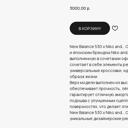
3000,00
р.
В КОРЗИНУ
New Balance 530 x Niko and..
и японским брендом Niko and
выполненную в сочетании офф
сочетает в себе элементы ре
универсальные кроссовки, ид
образа жизни.
Верх модели выполнен из выс
обеспечивает прочность, лёг
гарантирует отличную аморти
подошва с улучшенным сцепл
поверхностях, что делает эт
New Balance 530 x Niko and...
уникальные дизайнерские реш