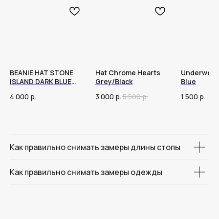
BEANIE HAT STONE
Hat Chrome Hearts
Underwear
ISLAND DARK BLUE
Grey/Black
Blue
23FW
4 000
р.
3 000
р.
5 500
р.
1 500
р.
Как правильно снимать замеры длины стопы
Как правильно снимать замеры одежды