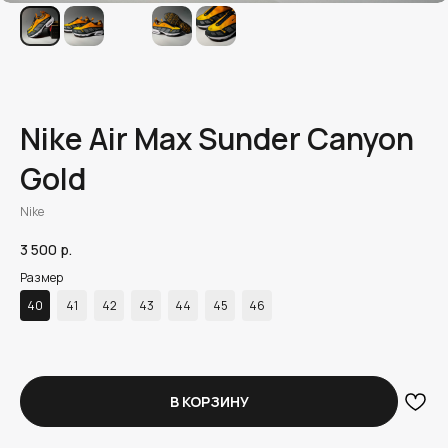
Nike Air Max Sunder Canyon
Gold
Nike
3 500
р.
Размер
40
41
42
43
44
45
46
В КОРЗИНУ