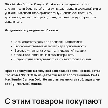
Nike Air Max Sunder Canyon Gold
— это воплощение стиля и
элегантности. Золотистый оттенок придаёт модели роскошный вид, а
уникальный дизайн подчёркивает вашу индивидуальность. Эти
кроссовки идеально подходят для тех, кто ценит моду и стремится
выделиться.
Что делает эту модель особенной:
Удобная амортизация для длительных прогулок
Высококачественные материалы для долговечности
Эргономичная конструкция для идеальной посадки
Отличное сцепление на любой поверхности
Подходит для повседневного и активного образа жизни
Приобретая у нас, вы получаете не только стиль, но и качество.
Только в A3BOOTS вы найдёте лучшие предложения на Nike Air
Max Sunder Canyon Gold. Не упустите шанс стать обладателем
этой уникальной модели!
С этим товаром покупают