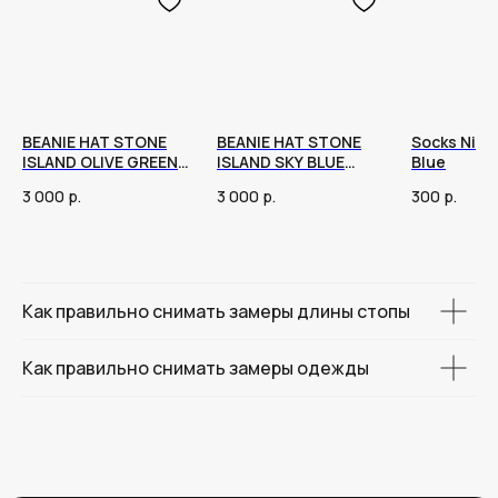
BEANIE HAT STONE
BEANIE HAT STONE
Socks Nike
ISLAND OLIVE GREEN
ISLAND SKY BLUE
Blue
23FW
23FW
3 000
р.
3 000
р.
300
р.
Как правильно снимать замеры длины стопы
Как правильно снимать замеры одежды