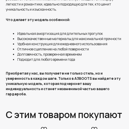
легкости и романтики, идеально подходящую для тех, кто ценит
уникальность и изысканность.
Что делает эту модель особенной:
Идеальная амортизация для длительных прогулок
Высококачественные материалы для максимальной прочности
Удобная конструкция для ежедневного использования
Отличное сцепление на любой поверхности
Долговечность, проверенная временем
Подходит для любого времени года
Приобретая у нас, вы получаете не только стиль, но и
уверенность в каждом шаге. Только в A3BOOTS вы найдете эту
уникальную модель, которая подчеркнет вашу
индивидуальность и станет незаменимой частью вашего
гардероба.
С этим товаром покупают