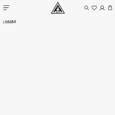
< НАЗАД