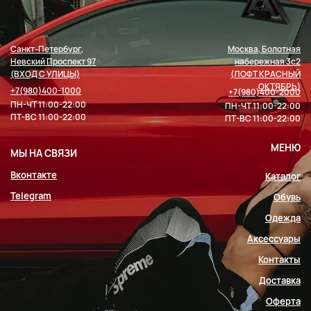
Санкт-Петербург,
Москва, Болотная
Невский Проспект 97
набережная 3с2
(ВХОД С УЛИЦЫ)
(ЛОФТ КРАСНЫЙ
ОКТЯБРЬ)
+7(980)400-1000
+7(980)400-2000
ПН-ЧТ 11:00-22:00
ПН-ЧТ 11:00-22:00
ПТ-ВС 11:00-22:00
ПТ-ВС 11:00-22:00
МЕНЮ
МЫ НА СВЯЗИ
Вконтакте
Каталог
Telegram
Обувь
Одежда
Аксессуары
Контакты
Доставка
Оферта