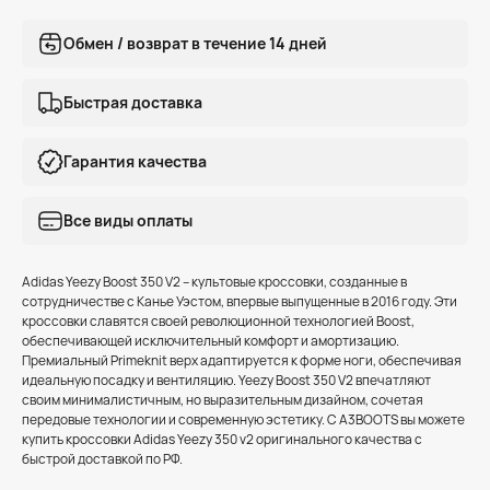
Обмен / возврат в течение 14 дней
Быстрая доставка
Гарантия качества
Все виды оплаты
Adidas Yeezy Boost 350 V2 – культовые кроссовки, созданные в
сотрудничестве с Канье Уэстом, впервые выпущенные в 2016 году. Эти
кроссовки славятся своей революционной технологией Boost,
обеспечивающей исключительный комфорт и амортизацию.
Премиальный Primeknit верх адаптируется к форме ноги, обеспечивая
идеальную посадку и вентиляцию. Yeezy Boost 350 V2 впечатляют
своим минималистичным, но выразительным дизайном, сочетая
передовые технологии и современную эстетику. C A3BOOTS вы можете
купить кроссовки Adidas Yeezy 350 v2 оригинального качества с
быстрой доставкой по РФ.