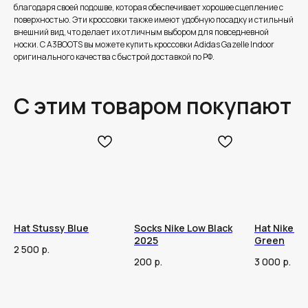
благодаря своей подошве, которая обеспечивает хорошее сцепление с
поверхностью. Эти кроссовки также имеют удобную посадку и стильный
внешний вид, что делает их отличным выбором для повседневной
носки. C A3BOOTS вы можете купить кроссовки Adidas Gazelle Indoor
оригинального качества с быстрой доставкой по РФ.
С этим товаром покупают
Hat Stussy Blue
Socks Nike Low Black
Hat Nike A
2025
Green
2 500
р.
200
р.
3 000
р.