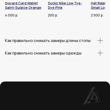
Goyard Card Wallet
Socks Nike Low Tye-
Hat Ralph 
Saint-Sulpice Orange
Dye Pink
Small Logo
4 000
р.
200
р.
2 500
р.
Как правильно снимать замеры длины стопы
Как правильно снимать замеры одежды