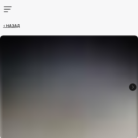
< НАЗАД