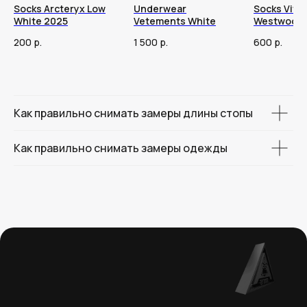
Socks Arcteryx Low
Underwear
Socks Vivi
White 2025
Vetements White
Westwood 
200
р.
1 500
р.
600
р.
Как правильно снимать замеры длины стопы
Как правильно снимать замеры одежды