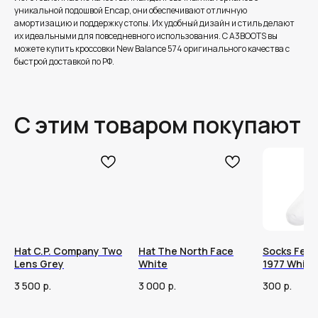
уникальной подошвой Encap, они обеспечивают отличную
амортизацию и поддержку стопы. Их удобный дизайн и стиль делают
их идеальными для повседневного использования. С A3BOOTS вы
можете купить кроссовки New Balance 574 оригинального качества с
быстрой доставкой по РФ.
С этим товаром покупают
Hat C.P. Company Two
Hat The North Face
Socks Fear
Lens Grey
White
1977 White
3 500
р.
3 000
р.
300
р.