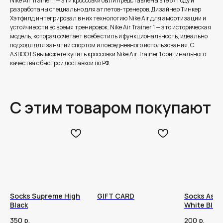
Nike Air Trainer 1 — эти кроссовки были представлены в 1987 году и
разработаны специально для атлетов-тренеров. Дизайнер Тинкер
Хэтфилд интегрировал в них технологию Nike Air для амортизации и
устойчивости во время тренировок. Nike Air Trainer 1 — это историческая
модель, которая сочетает в себе стиль и функциональность, идеально
подходя для занятий спортом и повседневного использования. С
A3BOOTS вы можете купить кроссовки Nike Air Trainer 1 оригинального
качества с быстрой доставкой по РФ.
С этим товаром покупают
Socks Supreme High
GIFT CARD
Socks Asic
Black
White Blue
350
р.
200
р.