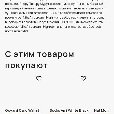
и его дизайнеру Питеру Муру невероятную популярность. Кожаный
верх и внушительный силуэт делают их визуально впечатляющими и
функциональными, амортизация Air-Sole обеспечивает комфорт во
время игры. Nike Air Jordan 1 High — это выбор тех, кто ценит историю и
выдающиеся спортивные достижения. С A3BOOTS вы можете купить
кроссовки Nike Air Jordan 1 High оригинального качества с быстрой
доставкой по РФ.
С этим товаром
покупают
Goyard Card Wallet
Socks Ami White Black
Hat Moncle