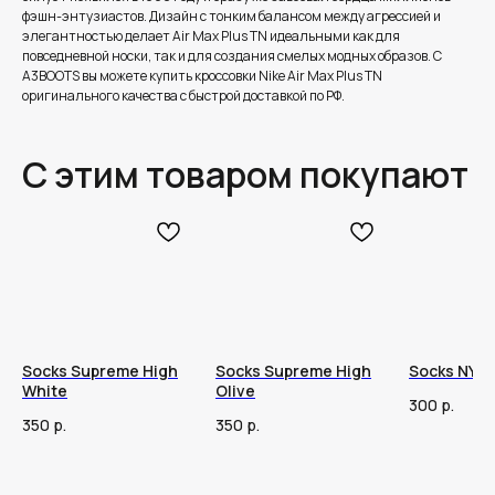
фэшн-энтузиастов. Дизайн с тонким балансом между агрессией и
элегантностью делает Air Max Plus TN идеальными как для
повседневной носки, так и для создания смелых модных образов. C
A3BOOTS вы можете купить кроссовки Nike Air Max Plus TN
оригинального качества с быстрой доставкой по РФ.
С этим товаром покупают
Socks Supreme High
Socks Supreme High
Socks NY H
White
Olive
300
р.
350
р.
350
р.