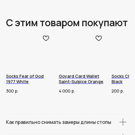
С этим товаром покупают
Socks Fear of God
Goyard Card Wallet
Socks Cha
1977 White
Saint-Sulpice Orange
Black
300
р.
4 000
р.
200
р.
Как правильно снимать замеры длины стопы