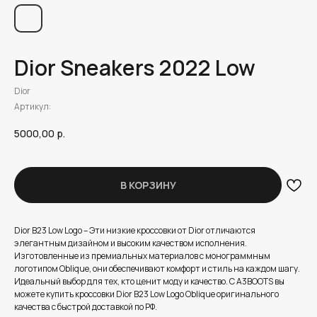
Dior Sneakers 2022 Low
Dior
Артикул:
5000,00
р.
В КОРЗИНУ
Dior B23 Low Logo – Эти низкие кроссовки от Dior отличаются
элегантным дизайном и высоким качеством исполнения.
Изготовленные из премиальных материалов с монограммным
логотипом Oblique, они обеспечивают комфорт и стиль на каждом шагу.
Идеальный выбор для тех, кто ценит моду и качество. С A3BOOTS вы
можете купить кроссовки Dior B23 Low Logo Oblique оригинального
качества с быстрой доставкой по РФ.