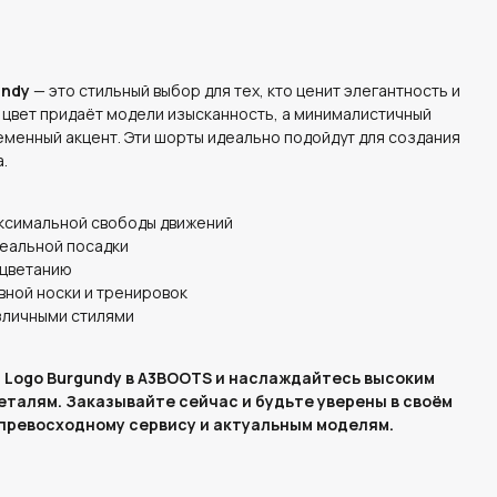
undy
— это стильный выбор для тех, кто ценит элегантность и
 цвет придаёт модели изысканность, а минималистичный
еменный акцент. Эти шорты идеально подойдут для создания
.
ксимальной свободы движений
деальной посадки
ыцветанию
вной носки и тренировок
зличными стилями
ic Logo Burgundy в A3BOOTS и наслаждайтесь высоким
еталям. Заказывайте сейчас и будьте уверены в своём
превосходному сервису и актуальным моделям.