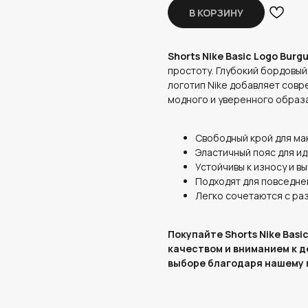
В КОРЗИНУ
Shorts Nike Basic Logo Burg
простоту. Глубокий бордовый
логотип Nike добавляет совр
модного и уверенного образа
Свободный крой для ма
Эластичный пояс для и
Устойчивы к износу и в
Подходят для повседне
Легко сочетаются с ра
Покупайте Shorts Nike Bas
качеством и вниманием к д
выборе благодаря нашему 