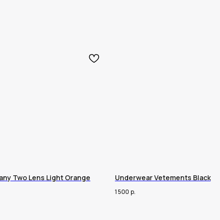
any Two Lens Light Orange
Underwear Vetements Black
1 500
р.