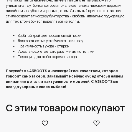
T-Shirt Enfants Riches Deprimes Vintage Germs Black
— это
уникальная футболка, которая привлекает внимание своим дерзким
дизайном и глубоким черным цветом. Стильный принт в винтажном
стиле создает атмосферу бунтарства и свободы, идеально подходящую
для тех, кто не боится выделяться из толпы.
Удобный крой для повседневной носки
Долговечность и устойчивость к износу
Практичность в уходе и стирке
Идеально сочетается с различными стилями
Подходит для любого времени года
Покупайте в A3BOOTS и наслаждайтесь качеством, которое
говорит само за себя. Заказывайте сейчас и убедитесь в нашем
внимании к деталям и актуальности моделей. С A3BOOTS вы
всегда уверены в своем выборе!
С этим товаром покупают