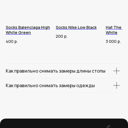
Socks Balenciaga High
Socks Nike Low Black
Hat The No
White Green
White
200
р.
400
р.
3 000
р.
Как правильно снимать замеры длины стопы
Как правильно снимать замеры одежды