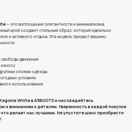
ite
— это воплощение элегантности и минимализма.
нный крой создают стильный образ, который идеально
улок и активного отдыха. Эта модель придаст вашему
нности.
 свободы движений
 износу
другими слоями одежды
погодных условиях
вного использования
atagonia White в A3BOOTS и наслаждайтесь
м и вниманием к деталям. Уверенность в каждой покупке
 что делает нас лучшими. Не упустите шанс приобрести
!