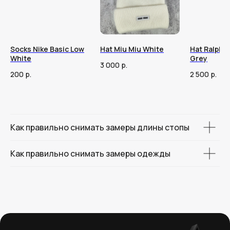
Socks Nike Basic Low
Hat Miu Miu White
Hat Ralph 
White
Grey
3 000
р.
200
р.
2 500
р.
Как правильно снимать замеры длины стопы
Как правильно снимать замеры одежды