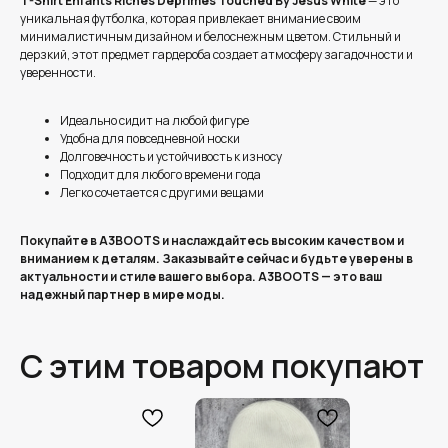
T-Shirt Enfants Riches Deprimes Touched By Jesus White
— это
уникальная футболка, которая привлекает внимание своим
минималистичным дизайном и белоснежным цветом. Стильный и
дерзкий, этот предмет гардероба создает атмосферу загадочности и
уверенности.
Идеально сидит на любой фигуре
Удобна для повседневной носки
Долговечность и устойчивость к износу
Подходит для любого времени года
Легко сочетается с другими вещами
Покупайте в A3BOOTS и наслаждайтесь высоким качеством и
вниманием к деталям. Заказывайте сейчас и будьте уверены в
актуальности и стиле вашего выбора. A3BOOTS — это ваш
надежный партнер в мире моды.
С этим товаром покупают