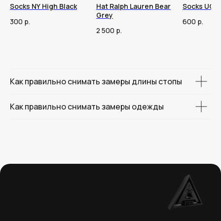
Socks NY High Black
Hat Ralph Lauren Bear
Socks UGG 
Grey
300
р.
600
р.
2 500
р.
Как правильно снимать замеры длины стопы
Как правильно снимать замеры одежды