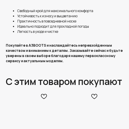
Свободный крой для максимального комфорта
Устойчивость к износу и выцветанию
Практичность в повседневной носке
Идеально подходит для прохладной погоды
Легкость в уходе и чистке
Покупайте в A3BOOTS и наслаждайтесь непревзойденным
качеством и вниманием к деталям. Заказывайте сейчас и будьте
уверены в своем выборе благодаря нашему первоклассному
сервису и актуальным моделям.
С этим товаром покупают