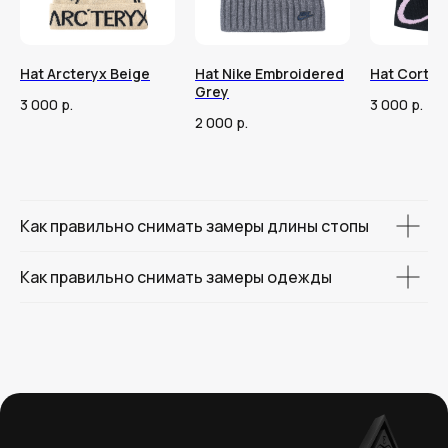
Hat Arcteryx Beige
Hat Nike Embroidered
Hat Corteiz
Grey
3 000
р.
3 000
р.
2 000
р.
Как правильно снимать замеры длины стопы
Как правильно снимать замеры одежды