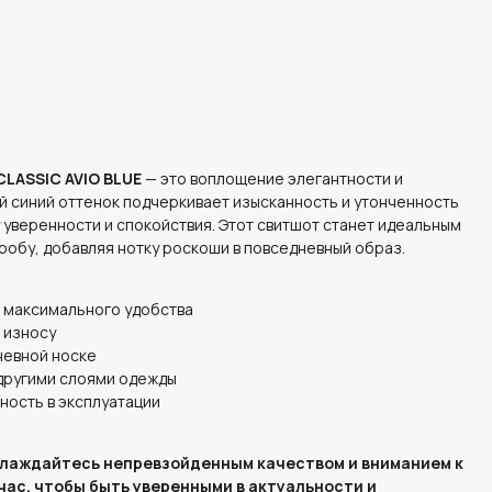
LASSIC AVIO BLUE
— это воплощение элегантности и
й синий оттенок подчеркивает изысканность и утонченность
уверенности и спокойствия. Этот свитшот станет идеальным
обу, добавляя нотку роскоши в повседневный образ.
 максимального удобства
 износу
невной носке
другими слоями одежды
ность в эксплуатации
слаждайтесь непревзойденным качеством и вниманием к
час, чтобы быть уверенными в актуальности и