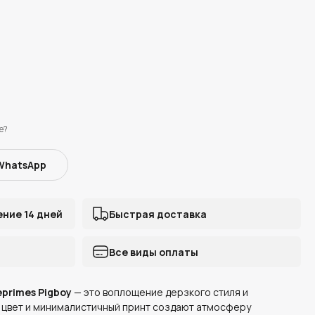
е?
WhatsApp
ение 14 дней
Быстрая доставка
Все виды оплаты
eprimes Pigboy
— это воплощение дерзкого стиля и
й цвет и минималистичный принт создают атмосферу