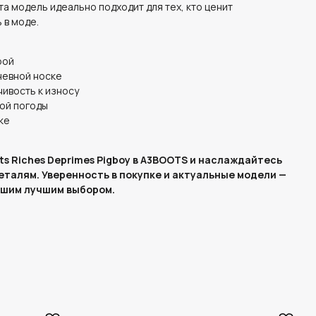
та модель идеально подходит для тех, кто ценит
 в моде.
рой
невной носке
чивость к износу
ой погоды
ке
ts Riches Deprimes Pigboy в A3BOOTS и наслаждайтесь
еталям. Уверенность в покупке и актуальные модели —
ашим лучшим выбором.