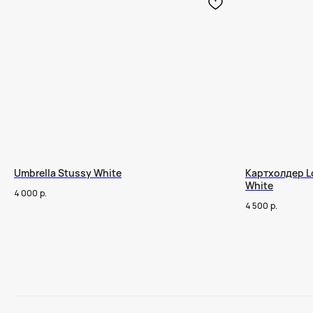
Umbrella Stussy White
Картхолдер Lo
White
4 000
р.
4 500
р.