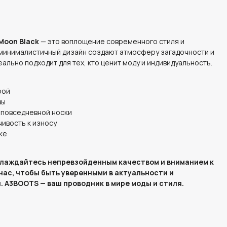
 Moon Black
— это воплощение современного стиля и
 минималистичный дизайн создают атмосферу загадочности и
ально подходит для тех, кто ценит моду и индивидуальность.
рой
вы
 повседневной носки
чивость к износу
ке
слаждайтесь непревзойденным качеством и вниманием к
час, чтобы быть уверенными в актуальности и
 A3BOOTS — ваш проводник в мире моды и стиля.