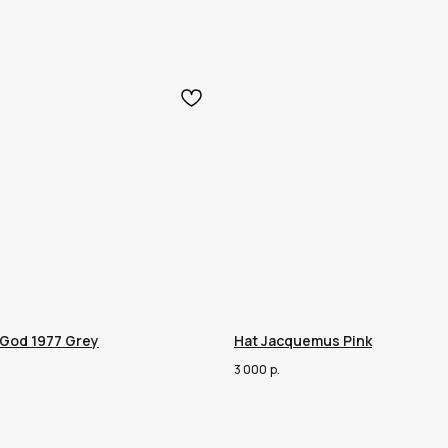
 God 1977 Grey
Hat Jacquemus Pink
3 000
р.