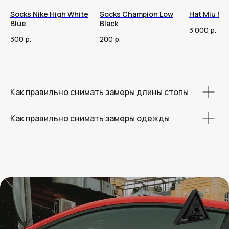
Socks Nike High White
Socks Champion Low
Hat Miu Mi
Blue
Black
3 000
р.
300
р.
200
р.
Как правильно снимать замеры длины стопы
Как правильно снимать замеры одежды