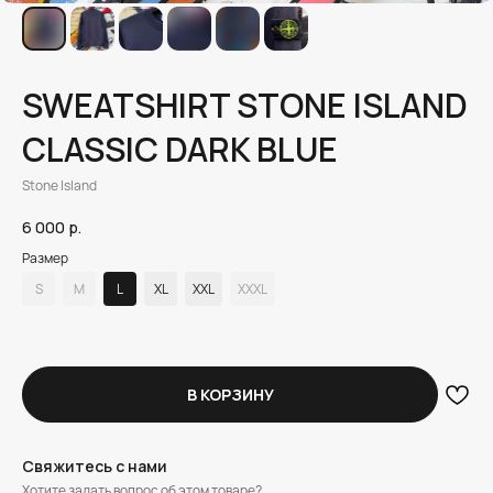
SWEATSHIRT STONE ISLAND
CLASSIC DARK BLUE
Stone Island
6 000
р.
Размер
S
M
L
XL
XXL
XXXL
В КОРЗИНУ
Свяжитесь с нами
Хотите задать вопрос об этом товаре?