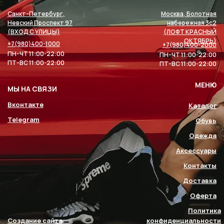
Санкт-Петербург,
Москва, Болотная
Невский Проспект 97
набережная 3с2
(ВХОД С УЛИЦЫ)
(ЛОФТ КРАСНЫЙ
ОКТЯБРЬ)
+7(980)400-1000
+7(980)400-2000
ПН-ЧТ 11:00-22:00
ПН-ЧТ 11:00-22:00
ПТ-ВС 11:00-22:00
ПТ-ВС 11:00-22:00
МЕНЮ
МЫ НА СВЯЗИ
Вконтакте
Каталог
Telegram
Обувь
Одежда
Аксессуары
Контакты
Доставка
Оферта
Политика
Создание сайта
конфиденциальности