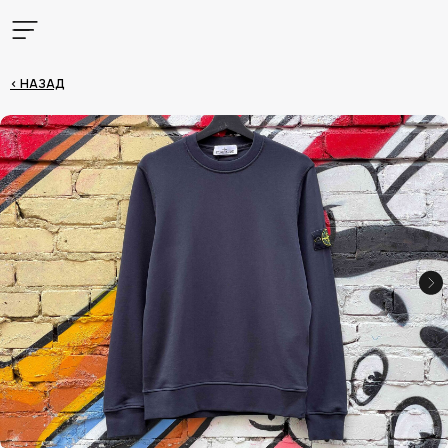
< НАЗАД