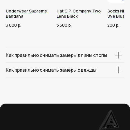
Underwear Supreme
Hat C.P. Company Two
Socks Nike
Bandana
Lens Black
Dye Blue
3 000
р.
3 500
р.
200
р.
Как правильно снимать замеры длины стопы
Как правильно снимать замеры одежды