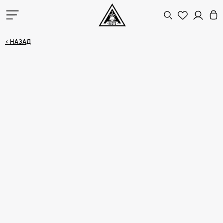
< НАЗАД