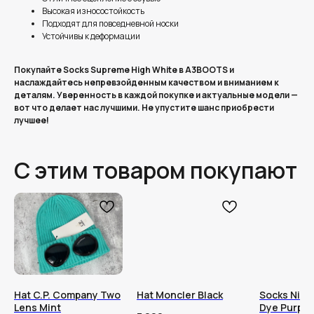
Высокая износостойкость
Подходят для повседневной носки
Устойчивы к деформации
Покупайте Socks Supreme High White в A3BOOTS и
наслаждайтесь непревзойденным качеством и вниманием к
деталям. Уверенность в каждой покупке и актуальные модели —
вот что делает нас лучшими. Не упустите шанс приобрести
лучшее!
С этим товаром покупают
Hat C.P. Company Two
Hat Moncler Black
Socks Nike
Lens Mint
Dye Purple