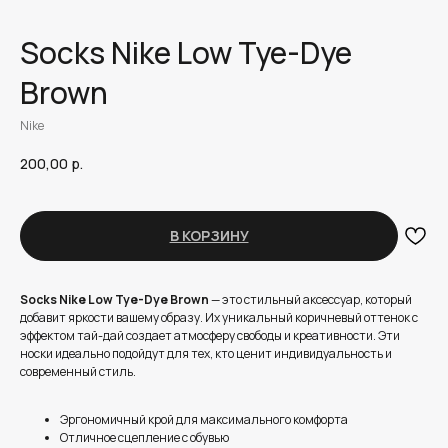
Socks Nike Low Tye-Dye
Brown
Nike
200,00
р.
В КОРЗИНУ
Socks Nike Low Tye-Dye Brown
— это стильный аксессуар, который
добавит яркости вашему образу. Их уникальный коричневый оттенок с
эффектом тай-дай создает атмосферу свободы и креативности. Эти
носки идеально подойдут для тех, кто ценит индивидуальность и
современный стиль.
Эргономичный крой для максимального комфорта
Отличное сцепление с обувью